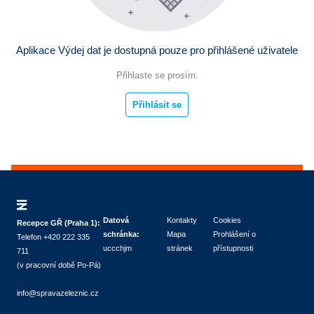
Aplikace Výdej dat je dostupná pouze pro přihlášené uživatele
Přihlaste se prosím.
Přihlásit se
Datová
Kontakty
Cookies
Recepce GŘ (Praha 1):
schránka:
Mapa
Prohlášení o
Telefon +420 222 335
uccchjm
stránek
přístupnosti
711
(v pracovní době Po-Pá)
info@spravazeleznic.cz